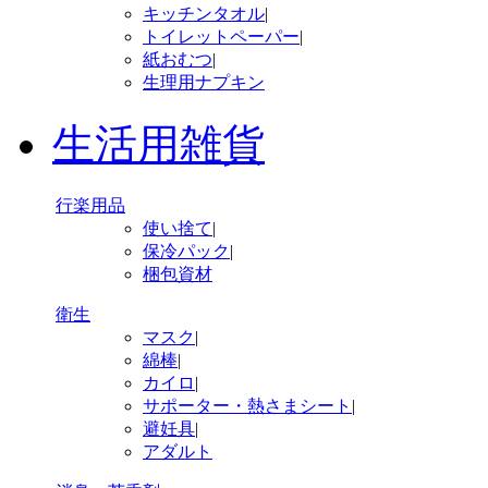
キッチンタオル
|
トイレットペーパー
|
紙おむつ
|
生理用ナプキン
生活用雑貨
行楽用品
使い捨て
|
保冷パック
|
梱包資材
衛生
マスク
|
綿棒
|
カイロ
|
サポーター・熱さまシート
|
避妊具
|
アダルト