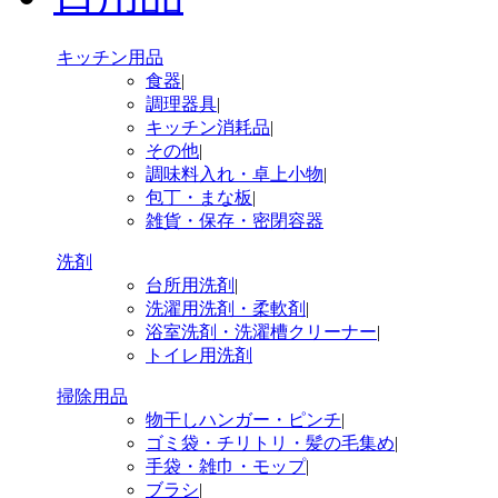
キッチン用品
食器
|
調理器具
|
キッチン消耗品
|
その他
|
調味料入れ・卓上小物
|
包丁・まな板
|
雑貨・保存・密閉容器
洗剤
台所用洗剤
|
洗濯用洗剤・柔軟剤
|
浴室洗剤・洗濯槽クリーナー
|
トイレ用洗剤
掃除用品
物干しハンガー・ピンチ
|
ゴミ袋・チリトリ・髪の毛集め
|
手袋・雑巾・モップ
|
ブラシ
|