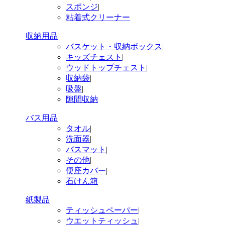
スポンジ
|
粘着式クリーナー
収納用品
バスケット・収納ボックス
|
キッズチェスト
|
ウッドトップチェスト
|
収納袋
|
吸盤
|
隙間収納
バス用品
タオル
|
洗面器
|
バスマット
|
その他
|
便座カバー
|
石けん箱
紙製品
ティッシュペーパー
|
ウエットティッシュ
|