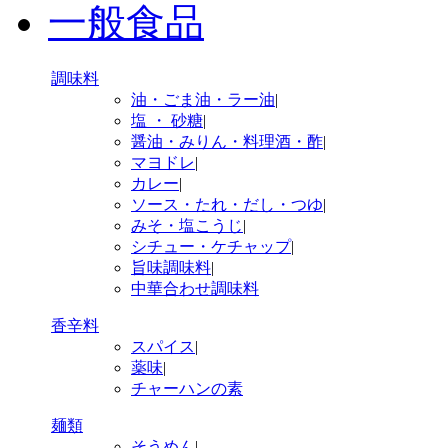
一般食品
調味料
油・ごま油・ラー油
|
塩 ・ 砂糖
|
醤油・みりん・料理酒・酢
|
マヨドレ
|
カレー
|
ソース・たれ・だし・つゆ
|
みそ・塩こうじ
|
シチュー・ケチャップ
|
旨味調味料
|
中華合わせ調味料
香辛料
スパイス
|
薬味
|
チャーハンの素
麺類
そうめん
|