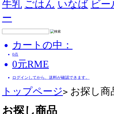
牛乳
ごはん
いなば
ビー
ー
カートの中：
0
点
0
元
RME
ログインしてから、送料が確認できます。
トップページ
お探し商
>
お探し商品