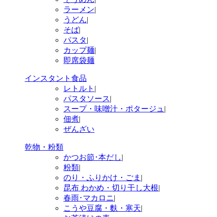
ラーメン
|
うどん
|
そば
|
パスタ
|
カップ麺
|
即席袋麺
インスタント食品
レトルト
|
パスタソース
|
スープ・味噌汁・ポタージュ
|
佃煮
|
ぜんざい
乾物・粉類
かつお節･本だし
|
粉類
|
のり・ふりかけ・ごま
|
昆布 わかめ・切り干し大根
|
春雨･マカロニ
|
こうや豆腐・麩・寒天
|