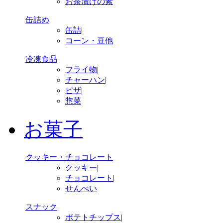
お茶漬けの素
缶詰め
缶詰
|
コーン・豆他
冷凍食品
フライ物
|
チャーハン
|
ピザ
|
惣菜
お菓子
クッキー・チョコレート
クッキー
|
チョコレート
|
せんべい
スナック
ポテトチップス
|