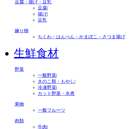
豆腐・揚げ・豆乳
豆腐
|
揚げ
|
豆乳
練り物
ちくわ・はんぺん・かまぼこ・さつま揚げ
生鮮食材
野菜
一般野菜
|
きのこ類・もやし
|
冷凍野菜
|
カット野菜・水煮
果物
一般フルーツ
肉類
牛肉
|