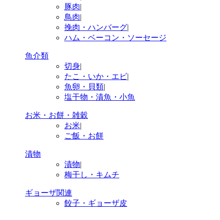
豚肉
|
鳥肉
|
挽肉・ハンバーグ
|
ハム・ベーコン・ソーセージ
魚介類
切身
|
たこ・いか・エビ
|
魚卵・貝類
|
塩干物・漬魚・小魚
お米・お餅・雑穀
お米
|
ご飯・お餅
漬物
漬物
|
梅干し・キムチ
ギョーザ関連
餃子・ギョーザ皮