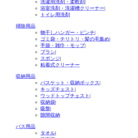
洗濯用洗剤・柔軟剤
|
浴室洗剤・洗濯槽クリーナー
|
トイレ用洗剤
掃除用品
物干しハンガー・ピンチ
|
ゴミ袋・チリトリ・髪の毛集め
|
手袋・雑巾・モップ
|
ブラシ
|
スポンジ
|
粘着式クリーナー
収納用品
バスケット・収納ボックス
|
キッズチェスト
|
ウッドトップチェスト
|
収納袋
|
吸盤
|
隙間収納
バス用品
タオル
|