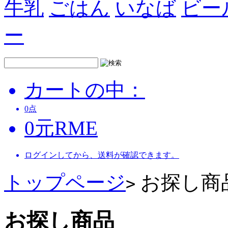
牛乳
ごはん
いなば
ビー
ー
カートの中：
0
点
0
元
RME
ログインしてから、送料が確認できます。
トップページ
お探し商
>
お探し商品