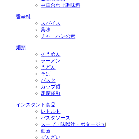
中華合わせ調味料
香辛料
スパイス
|
薬味
|
チャーハンの素
麺類
そうめん
|
ラーメン
|
うどん
|
そば
|
パスタ
|
カップ麺
|
即席袋麺
インスタント食品
レトルト
|
パスタソース
|
スープ・味噌汁・ポタージュ
|
佃煮
|
ぜんざい