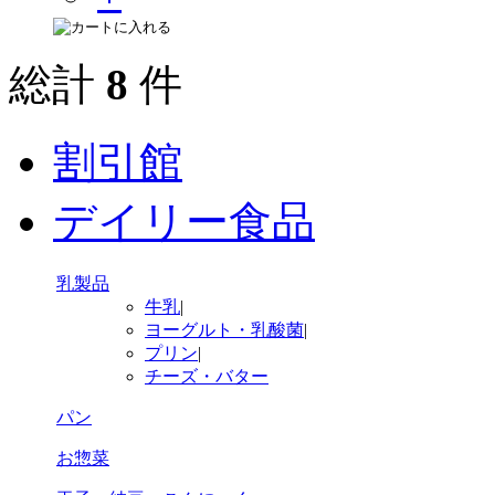
総計
8
件
割引館
デイリー食品
乳製品
牛乳
|
ヨーグルト・乳酸菌
|
プリン
|
チーズ・バター
パン
お惣菜