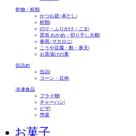
乾物・粉類
かつお節･本だし
|
粉類
|
のり・ふりかけ・ごま
|
昆布 わかめ・切り干し大根
|
春雨･マカロニ
|
こうや豆腐・麩・寒天
|
お茶漬けの素
缶詰め
缶詰
|
コーン・豆他
冷凍食品
フライ物
|
チャーハン
|
ピザ
|
惣菜
お菓子