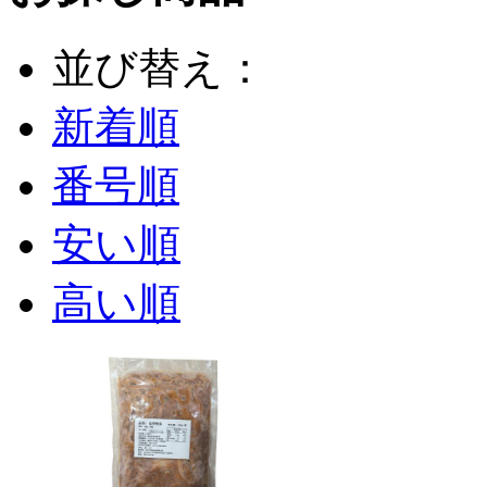
並び替え：
新着順
番号順
安い順
高い順