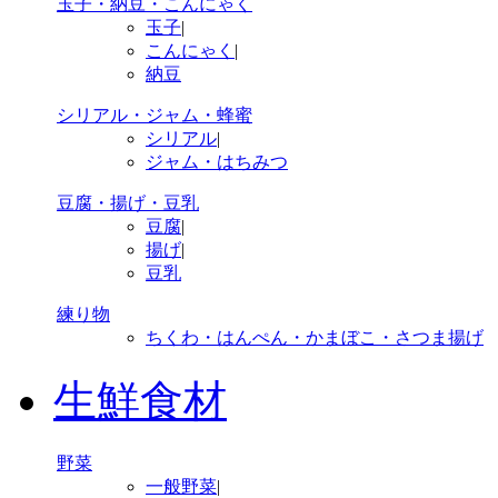
玉子・納豆・こんにゃく
玉子
|
こんにゃく
|
納豆
シリアル・ジャム・蜂蜜
シリアル
|
ジャム・はちみつ
豆腐・揚げ・豆乳
豆腐
|
揚げ
|
豆乳
練り物
ちくわ・はんぺん・かまぼこ・さつま揚げ
生鮮食材
野菜
一般野菜
|