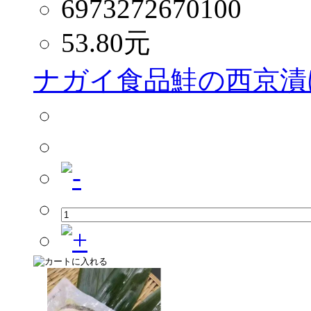
6973272670100
53.80
元
ナガイ食品鮭の西京漬け 