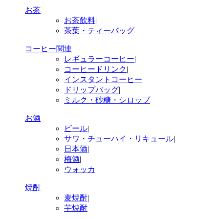
お茶
お茶飲料
|
茶葉・ティーバッグ
コーヒー関連
レギュラーコーヒー
|
コーヒードリンク
|
インスタントコーヒー
|
ドリップバッグ
|
ミルク・砂糖・シロップ
お酒
ビール
|
サワ・チューハイ・リキュール
|
日本酒
|
梅酒
|
ウォッカ
焼酎
麦焼酎
|
芋焼酎