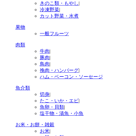
きのこ類・もやし
|
冷凍野菜
|
カット野菜・水煮
果物
一般フルーツ
肉類
牛肉
|
豚肉
|
鳥肉
|
挽肉・ハンバーグ
|
ハム・ベーコン・ソーセージ
魚介類
切身
|
たこ・いか・エビ
|
魚卵・貝類
|
塩干物・漬魚・小魚
お米・お餅・雑穀
お米
|