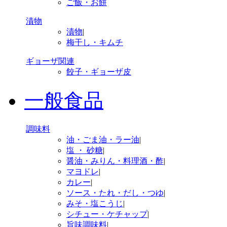
ご飯・お餅
漬物
漬物
|
梅干し・キムチ
ギョーザ関連
餃子・ギョーザ皮
一般食品
調味料
油・ごま油・ラー油
|
塩 ・ 砂糖
|
醤油・みりん・料理酒・酢
|
マヨドレ
|
カレー
|
ソース・たれ・だし・つゆ
|
みそ・塩こうじ
|
シチュー・ケチャップ
|
旨味調味料
|