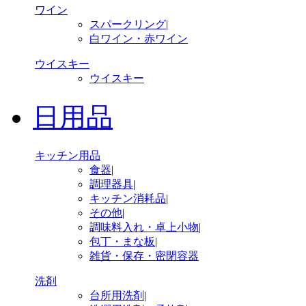
ワイン
スパークリング
|
白ワイン・赤ワイン
ウイスキー
ウイスキー
日用品
キッチン用品
食器
|
調理器具
|
キッチン消耗品
|
その他
|
調味料入れ・卓上小物
|
包丁・まな板
|
雑貨・保存・密閉容器
洗剤
台所用洗剤
|