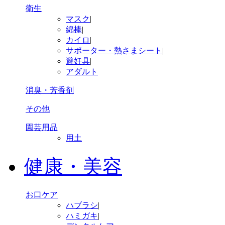
衛生
マスク
|
綿棒
|
カイロ
|
サポーター・熱さまシート
|
避妊具
|
アダルト
消臭・芳香剤
その他
園芸用品
用土
健康・美容
お口ケア
ハブラシ
|
ハミガキ
|