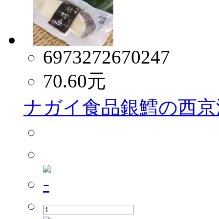
6973272670247
70.60
元
ナガイ食品銀鱈の西京漬け