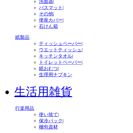
洗面器
|
バスマット
|
その他
|
便座カバー
|
石けん箱
紙製品
ティッシュペーパー
|
ウエットティッシュ
|
キッチンタオル
|
トイレットペーパー
|
紙おむつ
|
生理用ナプキン
生活用雑貨
行楽用品
使い捨て
|
保冷パック
|
梱包資材