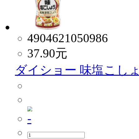
4904621050986
37.90
元
ダイショー 味塩こしょう