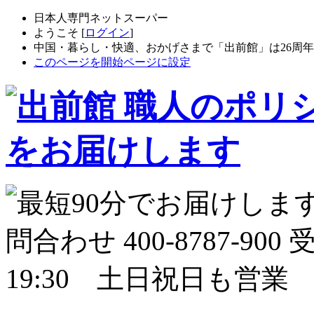
日本人専門ネットスーパー
ようこそ [
ログイン
]
中国・暮らし・快適、おかげさまで「出前館」は26周
このページを開始ページに設定