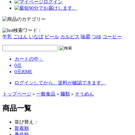
ログイン
検索ワード：
牛乳
ごはん
いなば
ビール
カルピス
味霸
つゆ
コーヒー
カートの中：
0
点
0
元
RME
ログインしてから、送料が確認できます。
トップページ
一般食品
麺類
そうめん
>
>
>
商品一覧
並び替え：
新着順
番号順