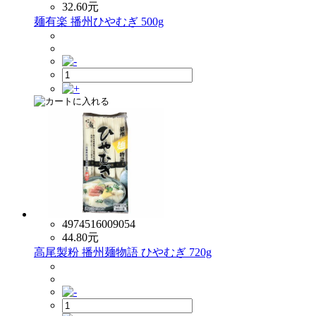
32.60
元
麺有楽 播州ひやむぎ 500g
4974516009054
44.80
元
高尾製粉 播州麺物語 ひやむぎ 720g