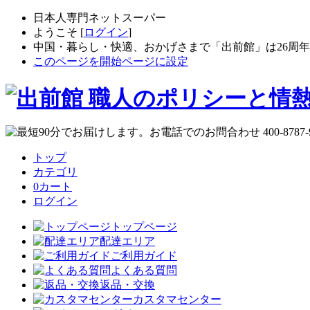
日本人専門ネットスーパー
ようこそ [
ログイン
]
中国・暮らし・快適、おかげさまで「出前館」は26周
このページを開始ページに設定
トップ
カテゴリ
0
カート
ログイン
トップページ
配達エリア
ご利用ガイド
よくある質問
返品・交換
カスタマセンター