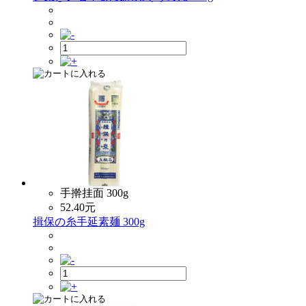
手擀挂面 300g
52.40
元
揖保の糸手延素麺 300g