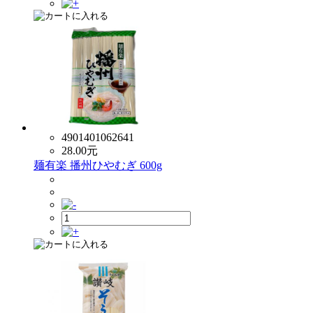
4901401062641
28.00
元
麺有楽 播州ひやむぎ 600g