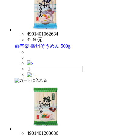
4901401062634
32.60
元
麺有楽 播州そうめん 500g
4901401203686