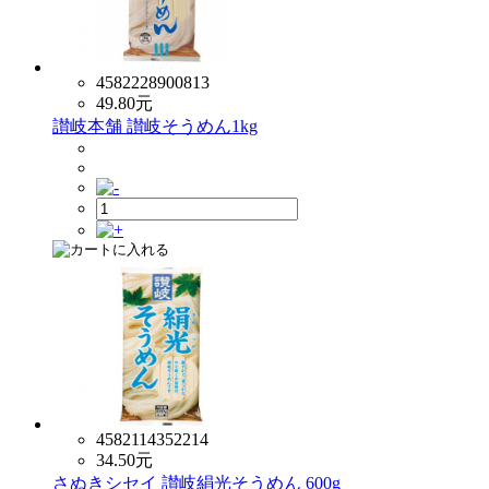
4582228900813
49.80
元
讃岐本舗 讃岐そうめん1kg
4582114352214
34.50
元
さぬきシセイ 讃岐絹光そうめん 600g