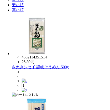
安い順
高い順
4582114351514
26.80
元
さぬきシセイ 讃岐そうめん 500g