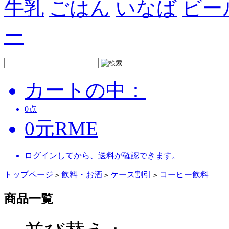
牛乳
ごはん
いなば
ビー
ー
カートの中：
0
点
0
元
RME
ログインしてから、送料が確認できます。
トップページ
飲料・お酒
ケース割引
コーヒー飲料
>
>
>
商品一覧