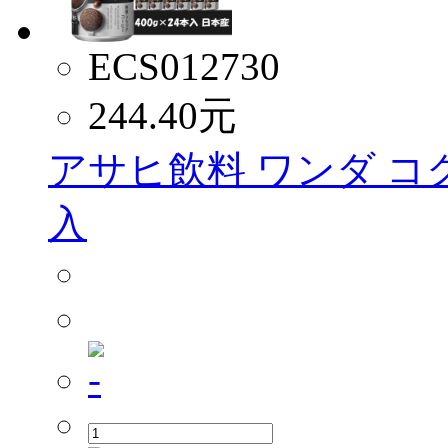
ECS012730
244.40
元
アサヒ飲料 ワンダ コク
入