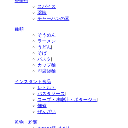
香辛料
スパイス
|
薬味
|
チャーハンの素
麺類
そうめん
|
ラーメン
|
うどん
|
そば
|
パスタ
|
カップ麺
|
即席袋麺
インスタント食品
レトルト
|
パスタソース
|
スープ・味噌汁・ポタージュ
|
佃煮
|
ぜんざい
乾物・粉類