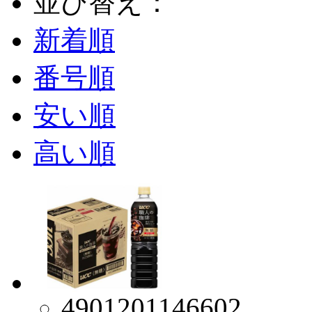
並び替え：
新着順
番号順
安い順
高い順
4901201146602