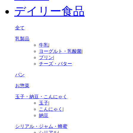
デイリー食品
全て
乳製品
牛乳
|
ヨーグルト・乳酸菌
|
プリン
|
チーズ・バター
パン
お惣菜
玉子・納豆・こんにゃく
玉子
|
こんにゃく
|
納豆
シリアル・ジャム・蜂蜜
シリアル
|