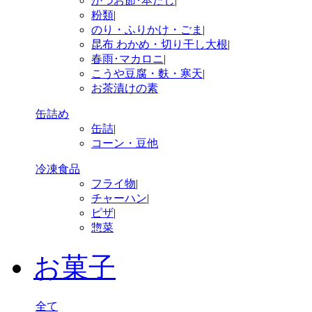
かつお節･本だし
|
粉類
|
のり・ふりかけ・ごま
|
昆布 わかめ・切り干し大根
|
春雨･マカロニ
|
こうや豆腐・麩・寒天
|
お茶漬けの素
缶詰め
缶詰
|
コーン・豆他
冷凍食品
フライ物
|
チャーハン
|
ピザ
|
惣菜
お菓子
全て