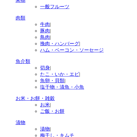
果物
一般フルーツ
肉類
牛肉
|
豚肉
|
鳥肉
|
挽肉・ハンバーグ
|
ハム・ベーコン・ソーセージ
魚介類
切身
|
たこ・いか・エビ
|
魚卵・貝類
|
塩干物・漬魚・小魚
お米・お餅・雑穀
お米
|
ご飯・お餅
漬物
漬物
|
梅干し・キムチ