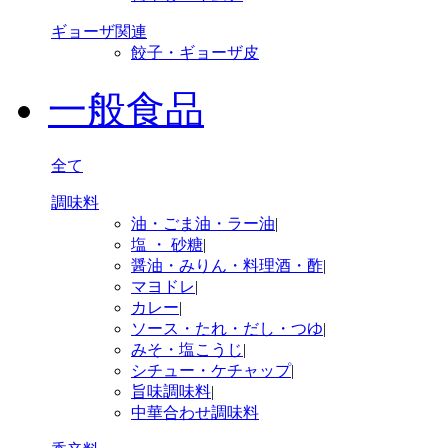
ギョーザ関連
餃子・ギョーザ皮
一般食品
全て
調味料
油・ごま油・ラー油
|
塩 ・ 砂糖
|
醤油・みりん・料理酒・酢
|
マヨドレ
|
カレー
|
ソース・たれ・だし・つゆ
|
みそ・塩こうじ
|
シチュー・ケチャップ
|
旨味調味料
|
中華合わせ調味料