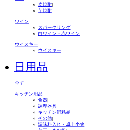
麦焼酎
|
芋焼酎
ワイン
スパークリング
|
白ワイン・赤ワイン
ウイスキー
ウイスキー
日用品
全て
キッチン用品
食器
|
調理器具
|
キッチン消耗品
|
その他
|
調味料入れ・卓上小物
|