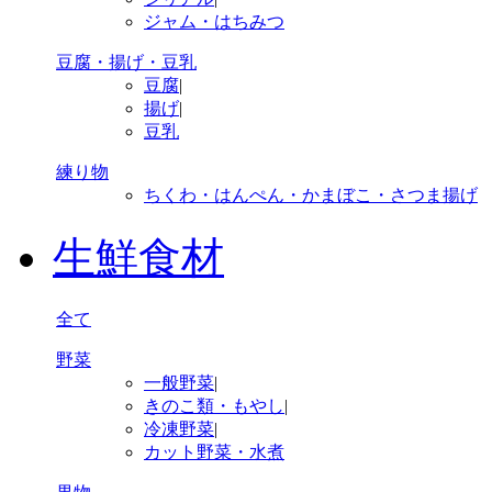
ジャム・はちみつ
豆腐・揚げ・豆乳
豆腐
|
揚げ
|
豆乳
練り物
ちくわ・はんぺん・かまぼこ・さつま揚げ
生鮮食材
全て
野菜
一般野菜
|
きのこ類・もやし
|
冷凍野菜
|
カット野菜・水煮