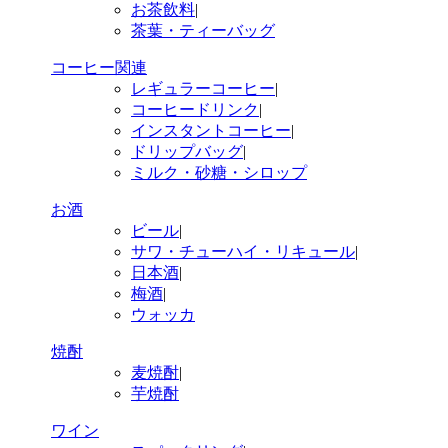
お茶飲料
|
茶葉・ティーバッグ
コーヒー関連
レギュラーコーヒー
|
コーヒードリンク
|
インスタントコーヒー
|
ドリップバッグ
|
ミルク・砂糖・シロップ
お酒
ビール
|
サワ・チューハイ・リキュール
|
日本酒
|
梅酒
|
ウォッカ
焼酎
麦焼酎
|
芋焼酎
ワイン