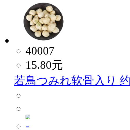
40007
15.80
元
若鳥つみれ软骨入り 约2