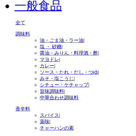
一般食品
全て
調味料
油・ごま油・ラー油
|
塩 ・ 砂糖
|
醤油・みりん・料理酒・酢
|
マヨドレ
|
カレー
|
ソース・たれ・だし・つゆ
|
みそ・塩こうじ
|
シチュー・ケチャップ
|
旨味調味料
|
中華合わせ調味料
香辛料
スパイス
|
薬味
|
チャーハンの素