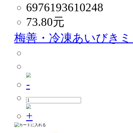
6976193610248
73.80
元
梅善・冷凍あいびきミン