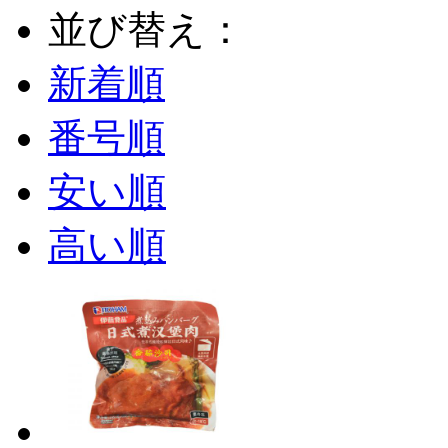
並び替え：
新着順
番号順
安い順
高い順