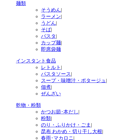
麺類
そうめん
|
ラーメン
|
うどん
|
そば
|
パスタ
|
カップ麺
|
即席袋麺
インスタント食品
レトルト
|
パスタソース
|
スープ・味噌汁・ポタージュ
|
佃煮
|
ぜんざい
乾物・粉類
かつお節･本だし
|
粉類
|
のり・ふりかけ・ごま
|
昆布 わかめ・切り干し大根
|
春雨･マカロニ
|