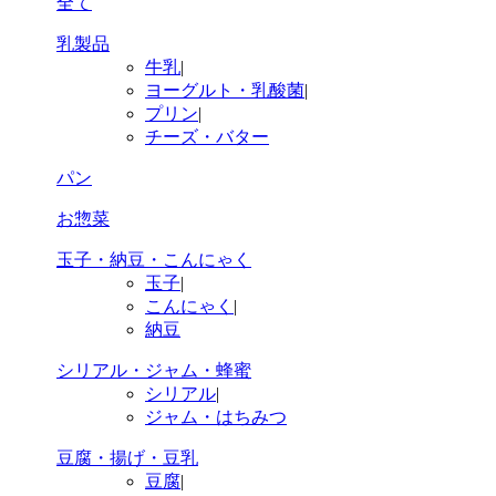
全て
乳製品
牛乳
|
ヨーグルト・乳酸菌
|
プリン
|
チーズ・バター
パン
お惣菜
玉子・納豆・こんにゃく
玉子
|
こんにゃく
|
納豆
シリアル・ジャム・蜂蜜
シリアル
|
ジャム・はちみつ
豆腐・揚げ・豆乳
豆腐
|