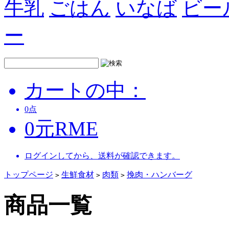
牛乳
ごはん
いなば
ビー
ー
カートの中：
0
点
0
元
RME
ログインしてから、送料が確認できます。
トップページ
生鮮食材
肉類
挽肉・ハンバーグ
>
>
>
商品一覧