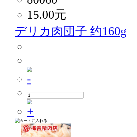
15.00
元
デリカ肉団子 约160g