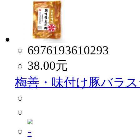
6976193610293
38.00
元
梅善・味付け豚バラスラ