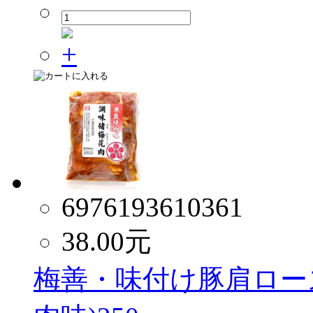
6976193610361
38.00
元
梅善・味付け豚肩ロー