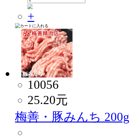
10056
25.20
元
梅善・豚みんち 200g