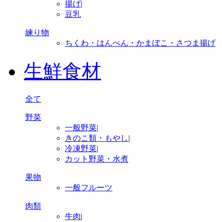
揚げ
|
豆乳
練り物
ちくわ・はんぺん・かまぼこ・さつま揚げ
生鮮食材
全て
野菜
一般野菜
|
きのこ類・もやし
|
冷凍野菜
|
カット野菜・水煮
果物
一般フルーツ
肉類
牛肉
|