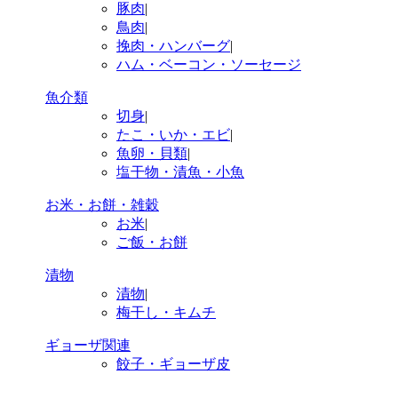
豚肉
|
鳥肉
|
挽肉・ハンバーグ
|
ハム・ベーコン・ソーセージ
魚介類
切身
|
たこ・いか・エビ
|
魚卵・貝類
|
塩干物・漬魚・小魚
お米・お餅・雑穀
お米
|
ご飯・お餅
漬物
漬物
|
梅干し・キムチ
ギョーザ関連
餃子・ギョーザ皮