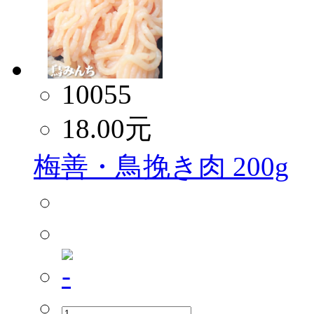
10055
18.00
元
梅善・鳥挽き肉 200g