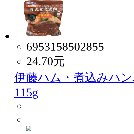
6953158502855
24.70
元
伊藤ハム・煮込みハン
115g