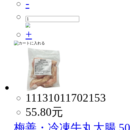
11131011702153
55.80
元
梅善・冷凍牛丸大腸 50