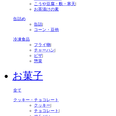
こうや豆腐・麩・寒天
|
お茶漬けの素
缶詰め
缶詰
|
コーン・豆他
冷凍食品
フライ物
|
チャーハン
|
ピザ
|
惣菜
お菓子
全て
クッキー・チョコレート
クッキー
|
チョコレート
|