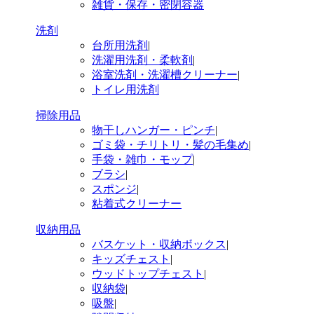
雑貨・保存・密閉容器
洗剤
台所用洗剤
|
洗濯用洗剤・柔軟剤
|
浴室洗剤・洗濯槽クリーナー
|
トイレ用洗剤
掃除用品
物干しハンガー・ピンチ
|
ゴミ袋・チリトリ・髪の毛集め
|
手袋・雑巾・モップ
|
ブラシ
|
スポンジ
|
粘着式クリーナー
収納用品
バスケット・収納ボックス
|
キッズチェスト
|
ウッドトップチェスト
|
収納袋
|
吸盤
|