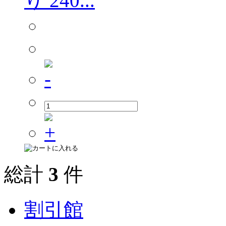
り 240...
総計
3
件
割引館