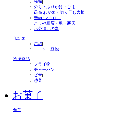
粉類
|
のり・ふりかけ・ごま
|
昆布 わかめ・切り干し大根
|
春雨･マカロニ
|
こうや豆腐・麩・寒天
|
お茶漬けの素
缶詰め
缶詰
|
コーン・豆他
冷凍食品
フライ物
|
チャーハン
|
ピザ
|
惣菜
お菓子
全て