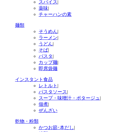
スパイス
|
薬味
|
チャーハンの素
麺類
そうめん
|
ラーメン
|
うどん
|
そば
|
パスタ
|
カップ麺
|
即席袋麺
インスタント食品
レトルト
|
パスタソース
|
スープ・味噌汁・ポタージュ
|
佃煮
|
ぜんざい
乾物・粉類
かつお節･本だし
|