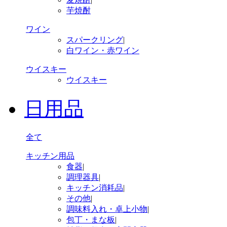
芋焼酎
ワイン
スパークリング
|
白ワイン・赤ワイン
ウイスキー
ウイスキー
日用品
全て
キッチン用品
食器
|
調理器具
|
キッチン消耗品
|
その他
|
調味料入れ・卓上小物
|
包丁・まな板
|