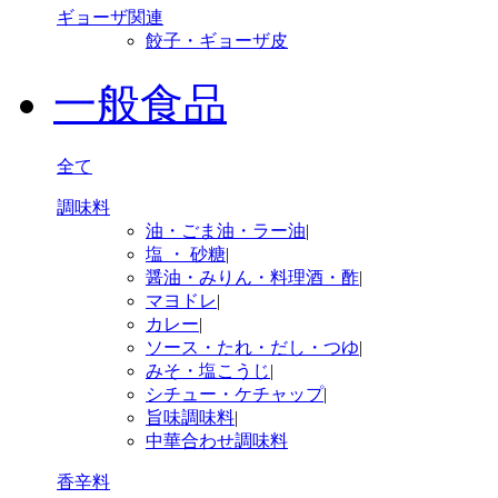
ギョーザ関連
餃子・ギョーザ皮
一般食品
全て
調味料
油・ごま油・ラー油
|
塩 ・ 砂糖
|
醤油・みりん・料理酒・酢
|
マヨドレ
|
カレー
|
ソース・たれ・だし・つゆ
|
みそ・塩こうじ
|
シチュー・ケチャップ
|
旨味調味料
|
中華合わせ調味料
香辛料