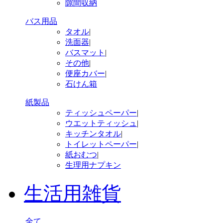
隙間収納
バス用品
タオル
|
洗面器
|
バスマット
|
その他
|
便座カバー
|
石けん箱
紙製品
ティッシュペーパー
|
ウエットティッシュ
|
キッチンタオル
|
トイレットペーパー
|
紙おむつ
|
生理用ナプキン
生活用雑貨
全て