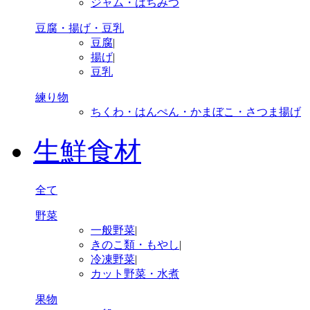
ジャム・はちみつ
豆腐・揚げ・豆乳
豆腐
|
揚げ
|
豆乳
練り物
ちくわ・はんぺん・かまぼこ・さつま揚げ
生鮮食材
全て
野菜
一般野菜
|
きのこ類・もやし
|
冷凍野菜
|
カット野菜・水煮
果物