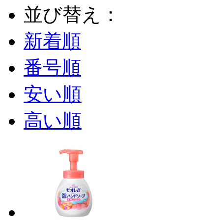
並び替え：
新着順
番号順
安い順
高い順