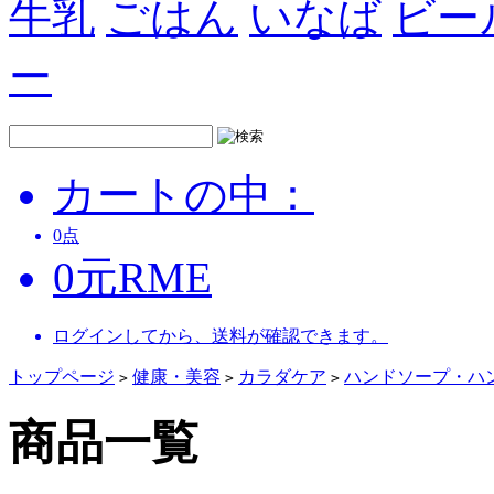
牛乳
ごはん
いなば
ビー
ー
カートの中：
0
点
0
元
RME
ログインしてから、送料が確認できます。
トップページ
健康・美容
カラダケア
ハンドソープ・ハ
>
>
>
商品一覧