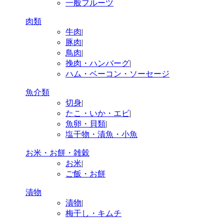
一般フルーツ
肉類
牛肉
|
豚肉
|
鳥肉
|
挽肉・ハンバーグ
|
ハム・ベーコン・ソーセージ
魚介類
切身
|
たこ・いか・エビ
|
魚卵・貝類
|
塩干物・漬魚・小魚
お米・お餅・雑穀
お米
|
ご飯・お餅
漬物
漬物
|
梅干し・キムチ