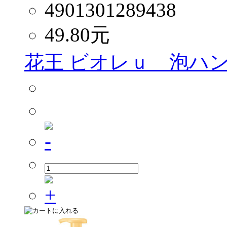
4901301289438
49.80
元
花王 ビオレｕ 泡ハン