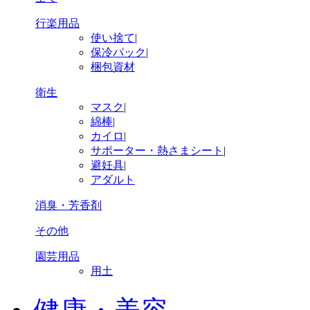
行楽用品
使い捨て
|
保冷パック
|
梱包資材
衛生
マスク
|
綿棒
|
カイロ
|
サポーター・熱さまシート
|
避妊具
|
アダルト
消臭・芳香剤
その他
園芸用品
用土