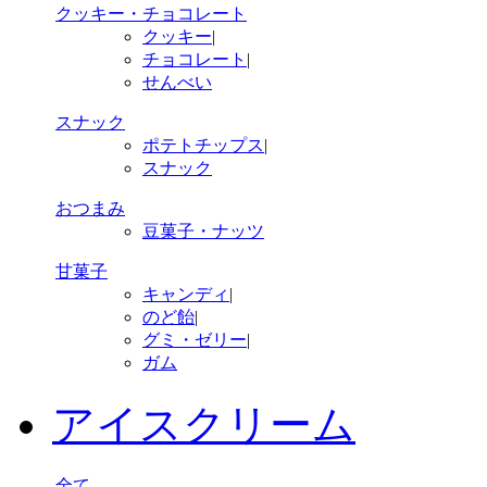
クッキー・チョコレート
クッキー
|
チョコレート
|
せんべい
スナック
ポテトチップス
|
スナック
おつまみ
豆菓子・ナッツ
甘菓子
キャンディ
|
のど飴
|
グミ・ゼリー
|
ガム
アイスクリーム
全て