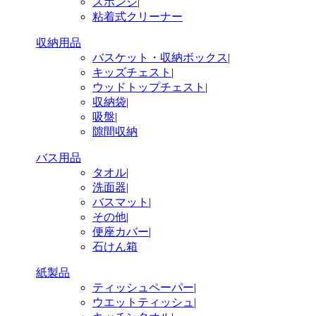
スポンジ
|
粘着式クリーナー
収納用品
バスケット・収納ボックス
|
キッズチェスト
|
ウッドトップチェスト
|
収納袋
|
吸盤
|
隙間収納
バス用品
タオル
|
洗面器
|
バスマット
|
その他
|
便座カバー
|
石けん箱
紙製品
ティッシュペーパー
|
ウエットティッシュ
|