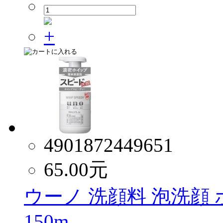
4901872449651
65.00
元
ウーノ 洗顔料 泡洗顔
150m...