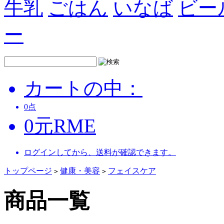
牛乳
ごはん
いなば
ビー
ー
カートの中：
0
点
0
元
RME
ログインしてから、送料が確認できます。
トップページ
健康・美容
フェイスケア
>
>
商品一覧