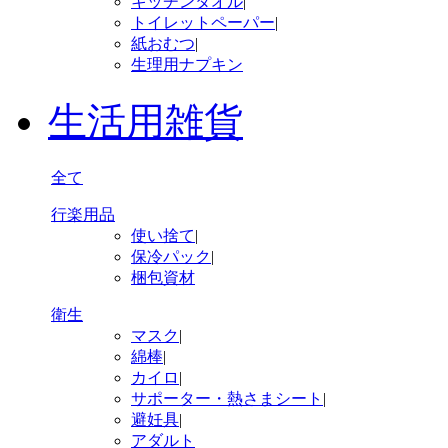
キッチンタオル
|
トイレットペーパー
|
紙おむつ
|
生理用ナプキン
生活用雑貨
全て
行楽用品
使い捨て
|
保冷パック
|
梱包資材
衛生
マスク
|
綿棒
|
カイロ
|
サポーター・熱さまシート
|
避妊具
|
アダルト