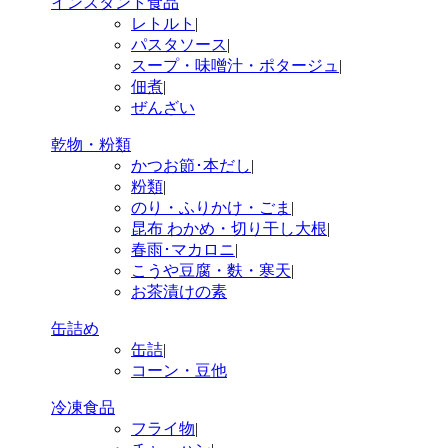
インスタント食品
レトルト
|
パスタソース
|
スープ・味噌汁・ポタージュ
|
佃煮
|
ぜんざい
乾物・粉類
かつお節･本だし
|
粉類
|
のり・ふりかけ・ごま
|
昆布 わかめ・切り干し大根
|
春雨･マカロニ
|
こうや豆腐・麩・寒天
|
お茶漬けの素
缶詰め
缶詰
|
コーン・豆他
冷凍食品
フライ物
|