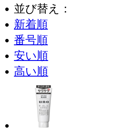
並び替え：
新着順
番号順
安い順
高い順