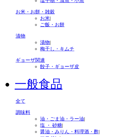
塩干物・漬魚・小魚
お米・お餅・雑穀
お米
|
ご飯・お餅
漬物
漬物
|
梅干し・キムチ
ギョーザ関連
餃子・ギョーザ皮
一般食品
全て
調味料
油・ごま油・ラー油
|
塩 ・ 砂糖
|
醤油・みりん・料理酒・酢
|