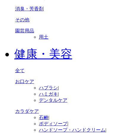
消臭・芳香剤
その他
園芸用品
用土
健康・美容
全て
お口ケア
ハブラシ
|
ハミガキ
|
デンタルケア
カラダケア
石鹸
|
ボディソープ
|
ハンドソープ・ハンドクリーム
|