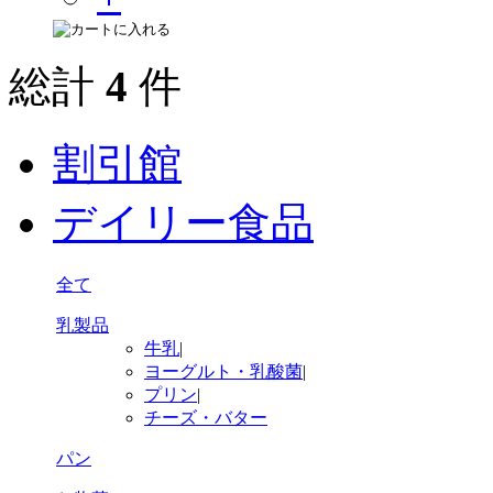
総計
4
件
割引館
デイリー食品
全て
乳製品
牛乳
|
ヨーグルト・乳酸菌
|
プリン
|
チーズ・バター
パン