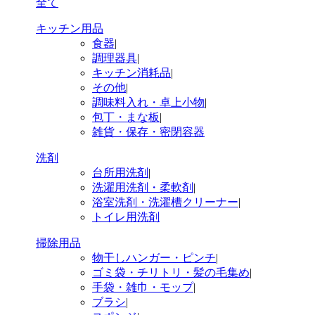
全て
キッチン用品
食器
|
調理器具
|
キッチン消耗品
|
その他
|
調味料入れ・卓上小物
|
包丁・まな板
|
雑貨・保存・密閉容器
洗剤
台所用洗剤
|
洗濯用洗剤・柔軟剤
|
浴室洗剤・洗濯槽クリーナー
|
トイレ用洗剤
掃除用品
物干しハンガー・ピンチ
|
ゴミ袋・チリトリ・髪の毛集め
|
手袋・雑巾・モップ
|
ブラシ
|