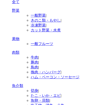
全て
野菜
一般野菜
|
きのこ類・もやし
|
冷凍野菜
|
カット野菜・水煮
果物
一般フルーツ
肉類
牛肉
|
豚肉
|
鳥肉
|
挽肉・ハンバーグ
|
ハム・ベーコン・ソーセージ
魚介類
切身
|
たこ・いか・エビ
|
魚卵・貝類
|