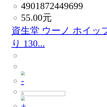
4901872449699
55.00
元
資生堂 ウーノ ホイッ
り 130...