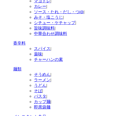
マヨドレ
|
カレー
|
ソース・たれ・だし・つゆ
|
みそ・塩こうじ
|
シチュー・ケチャップ
|
旨味調味料
|
中華合わせ調味料
香辛料
スパイス
|
薬味
|
チャーハンの素
麺類
そうめん
|
ラーメン
|
うどん
|
そば
|
パスタ
|
カップ麺
|
即席袋麺