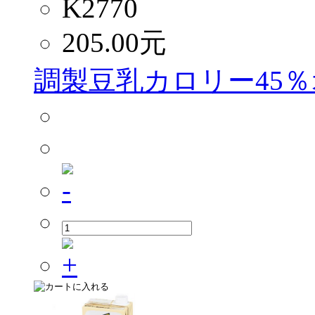
K2770
205.00
元
調製豆乳カロリー45％オ