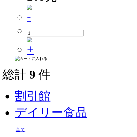
総計
9
件
割引館
デイリー食品
全て