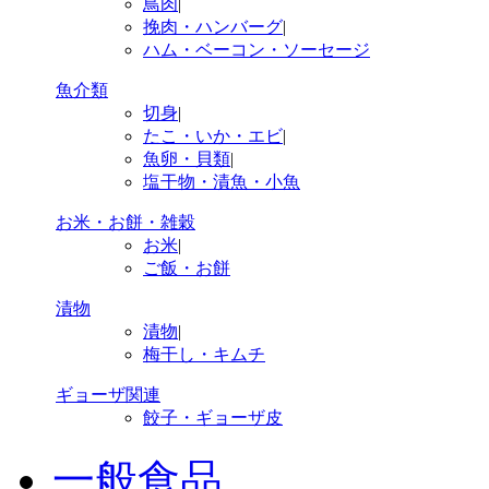
鳥肉
|
挽肉・ハンバーグ
|
ハム・ベーコン・ソーセージ
魚介類
切身
|
たこ・いか・エビ
|
魚卵・貝類
|
塩干物・漬魚・小魚
お米・お餅・雑穀
お米
|
ご飯・お餅
漬物
漬物
|
梅干し・キムチ
ギョーザ関連
餃子・ギョーザ皮
一般食品