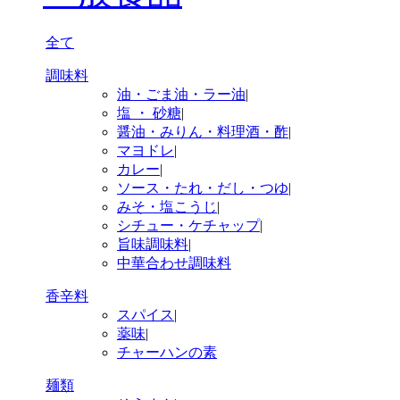
全て
調味料
油・ごま油・ラー油
|
塩 ・ 砂糖
|
醤油・みりん・料理酒・酢
|
マヨドレ
|
カレー
|
ソース・たれ・だし・つゆ
|
みそ・塩こうじ
|
シチュー・ケチャップ
|
旨味調味料
|
中華合わせ調味料
香辛料
スパイス
|
薬味
|
チャーハンの素
麺類