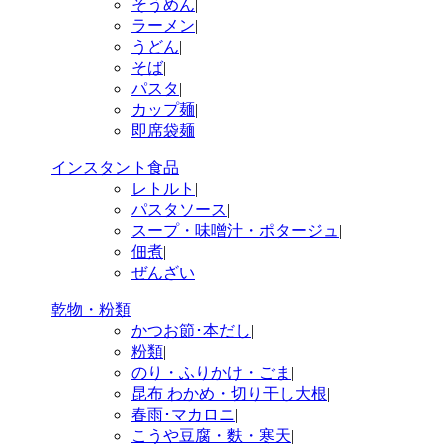
そうめん
|
ラーメン
|
うどん
|
そば
|
パスタ
|
カップ麺
|
即席袋麺
インスタント食品
レトルト
|
パスタソース
|
スープ・味噌汁・ポタージュ
|
佃煮
|
ぜんざい
乾物・粉類
かつお節･本だし
|
粉類
|
のり・ふりかけ・ごま
|
昆布 わかめ・切り干し大根
|
春雨･マカロニ
|
こうや豆腐・麩・寒天
|