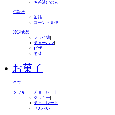
お茶漬けの素
缶詰め
缶詰
|
コーン・豆他
冷凍食品
フライ物
|
チャーハン
|
ピザ
|
惣菜
お菓子
全て
クッキー・チョコレート
クッキー
|
チョコレート
|
せんべい