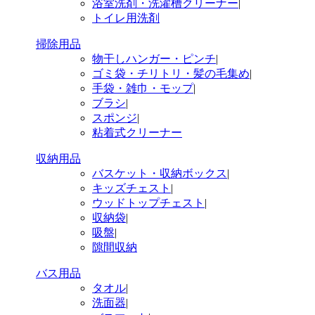
浴室洗剤・洗濯槽クリーナー
|
トイレ用洗剤
掃除用品
物干しハンガー・ピンチ
|
ゴミ袋・チリトリ・髪の毛集め
|
手袋・雑巾・モップ
|
ブラシ
|
スポンジ
|
粘着式クリーナー
収納用品
バスケット・収納ボックス
|
キッズチェスト
|
ウッドトップチェスト
|
収納袋
|
吸盤
|
隙間収納
バス用品
タオル
|
洗面器
|