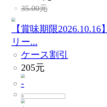
35.00
元
【賞味期限2026.10
リー...
ケース割引
205元