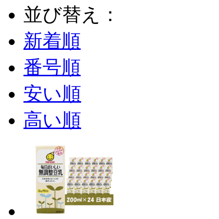
並び替え：
新着順
番号順
安い順
高い順