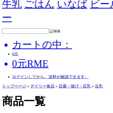
牛乳
ごはん
いなば
ビー
ー
カートの中：
0
点
0
元
RME
ログインしてから、送料が確認できます。
トップページ
デイリー食品
豆腐・揚げ・豆乳
豆乳
>
>
>
商品一覧