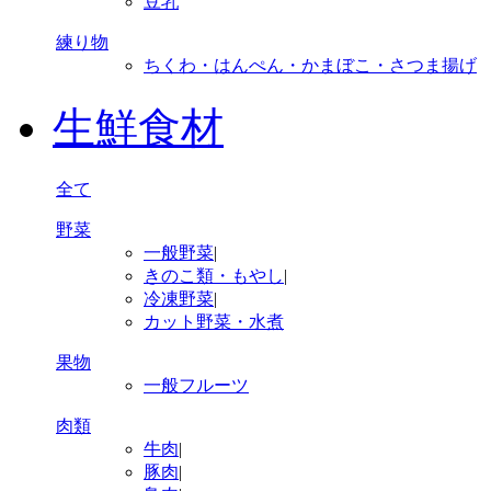
豆乳
練り物
ちくわ・はんぺん・かまぼこ・さつま揚げ
生鮮食材
全て
野菜
一般野菜
|
きのこ類・もやし
|
冷凍野菜
|
カット野菜・水煮
果物
一般フルーツ
肉類
牛肉
|
豚肉
|