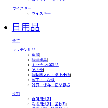
ウイスキー
ウイスキー
日用品
全て
キッチン用品
食器
|
調理器具
|
キッチン消耗品
|
その他
|
調味料入れ・卓上小物
|
包丁・まな板
|
雑貨・保存・密閉容器
洗剤
台所用洗剤
|
洗濯用洗剤・柔軟剤
|