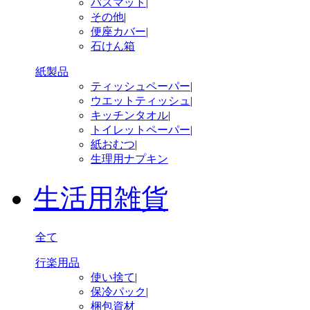
バスマット
|
その他
|
便座カバー
|
石けん箱
紙製品
ティッシュペーパー
|
ウエットティッシュ
|
キッチンタオル
|
トイレットペーパー
|
紙おむつ
|
生理用ナプキン
生活用雑貨
全て
行楽用品
使い捨て
|
保冷パック
|
梱包資材