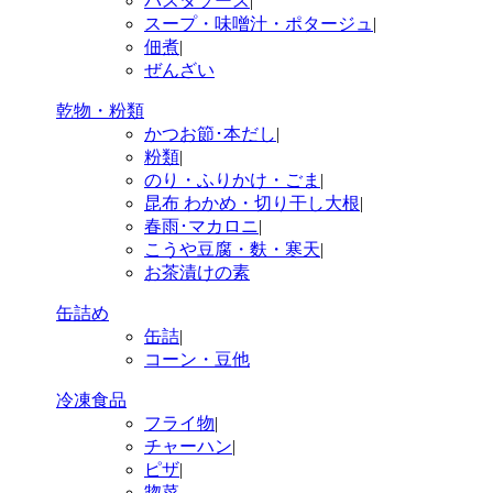
パスタソース
|
スープ・味噌汁・ポタージュ
|
佃煮
|
ぜんざい
乾物・粉類
かつお節･本だし
|
粉類
|
のり・ふりかけ・ごま
|
昆布 わかめ・切り干し大根
|
春雨･マカロニ
|
こうや豆腐・麩・寒天
|
お茶漬けの素
缶詰め
缶詰
|
コーン・豆他
冷凍食品
フライ物
|
チャーハン
|
ピザ
|
惣菜