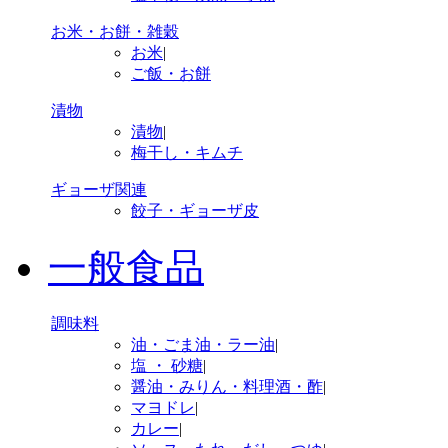
お米・お餅・雑穀
お米
|
ご飯・お餅
漬物
漬物
|
梅干し・キムチ
ギョーザ関連
餃子・ギョーザ皮
一般食品
調味料
油・ごま油・ラー油
|
塩 ・ 砂糖
|
醤油・みりん・料理酒・酢
|
マヨドレ
|
カレー
|