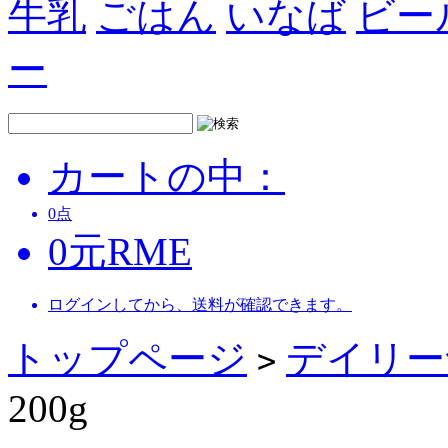
牛乳
ごはん
いなば
ビー
ー
カートの中：
0
点
0
元
RME
ログインしてから、送料が確認できます。
トップページ
デイリー
>
200g