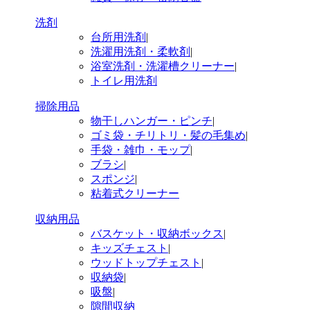
洗剤
台所用洗剤
|
洗濯用洗剤・柔軟剤
|
浴室洗剤・洗濯槽クリーナー
|
トイレ用洗剤
掃除用品
物干しハンガー・ピンチ
|
ゴミ袋・チリトリ・髪の毛集め
|
手袋・雑巾・モップ
|
ブラシ
|
スポンジ
|
粘着式クリーナー
収納用品
バスケット・収納ボックス
|
キッズチェスト
|
ウッドトップチェスト
|
収納袋
|
吸盤
|
隙間収納