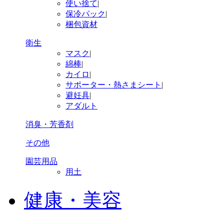
使い捨て
|
保冷パック
|
梱包資材
衛生
マスク
|
綿棒
|
カイロ
|
サポーター・熱さまシート
|
避妊具
|
アダルト
消臭・芳香剤
その他
園芸用品
用土
健康・美容