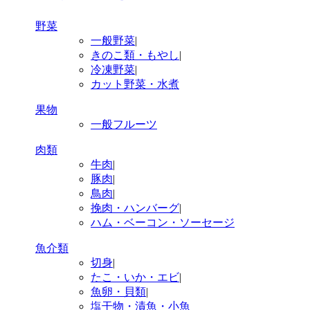
野菜
一般野菜
|
きのこ類・もやし
|
冷凍野菜
|
カット野菜・水煮
果物
一般フルーツ
肉類
牛肉
|
豚肉
|
鳥肉
|
挽肉・ハンバーグ
|
ハム・ベーコン・ソーセージ
魚介類
切身
|
たこ・いか・エビ
|
魚卵・貝類
|
塩干物・漬魚・小魚