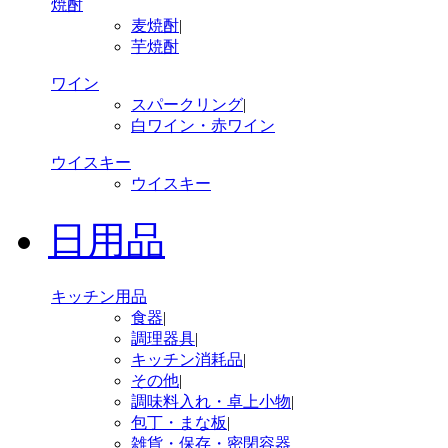
焼酎
麦焼酎
|
芋焼酎
ワイン
スパークリング
|
白ワイン・赤ワイン
ウイスキー
ウイスキー
日用品
キッチン用品
食器
|
調理器具
|
キッチン消耗品
|
その他
|
調味料入れ・卓上小物
|
包丁・まな板
|
雑貨・保存・密閉容器