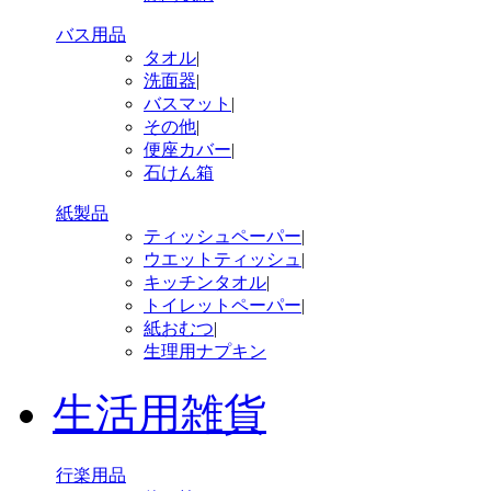
バス用品
タオル
|
洗面器
|
バスマット
|
その他
|
便座カバー
|
石けん箱
紙製品
ティッシュペーパー
|
ウエットティッシュ
|
キッチンタオル
|
トイレットペーパー
|
紙おむつ
|
生理用ナプキン
生活用雑貨
行楽用品