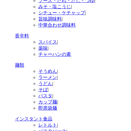
ソース・たれ・だし・つゆ
|
みそ・塩こうじ
|
シチュー・ケチャップ
|
旨味調味料
|
中華合わせ調味料
香辛料
スパイス
|
薬味
|
チャーハンの素
麺類
そうめん
|
ラーメン
|
うどん
|
そば
|
パスタ
|
カップ麺
|
即席袋麺
インスタント食品
レトルト
|