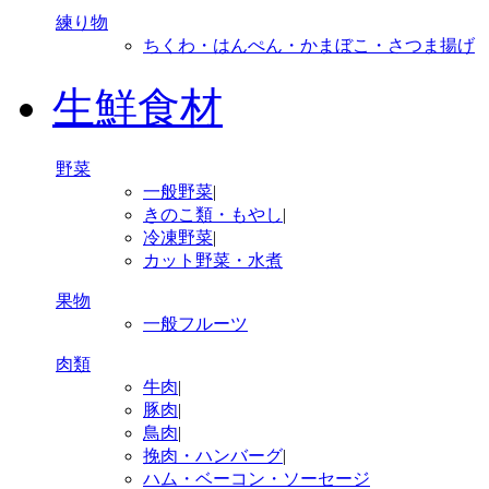
練り物
ちくわ・はんぺん・かまぼこ・さつま揚げ
生鮮食材
野菜
一般野菜
|
きのこ類・もやし
|
冷凍野菜
|
カット野菜・水煮
果物
一般フルーツ
肉類
牛肉
|
豚肉
|
鳥肉
|
挽肉・ハンバーグ
|
ハム・ベーコン・ソーセージ