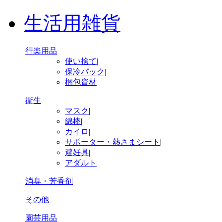
生活用雑貨
行楽用品
使い捨て
|
保冷パック
|
梱包資材
衛生
マスク
|
綿棒
|
カイロ
|
サポーター・熱さまシート
|
避妊具
|
アダルト
消臭・芳香剤
その他
園芸用品