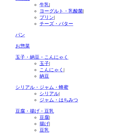
牛乳
|
ヨーグルト・乳酸菌
|
プリン
|
チーズ・バター
パン
お惣菜
玉子・納豆・こんにゃく
玉子
|
こんにゃく
|
納豆
シリアル・ジャム・蜂蜜
シリアル
|
ジャム・はちみつ
豆腐・揚げ・豆乳
豆腐
|
揚げ
|
豆乳