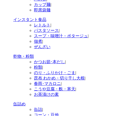
カップ麺
|
即席袋麺
インスタント食品
レトルト
|
パスタソース
|
スープ・味噌汁・ポタージュ
|
佃煮
|
ぜんざい
乾物・粉類
かつお節･本だし
|
粉類
|
のり・ふりかけ・ごま
|
昆布 わかめ・切り干し大根
|
春雨･マカロニ
|
こうや豆腐・麩・寒天
|
お茶漬けの素
缶詰め
缶詰
|
コーン・豆他