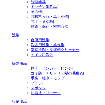
調理器具
|
キッチン消耗品
|
その他
|
調味料入れ・卓上小物
|
包丁・まな板
|
雑貨・保存・密閉容器
洗剤
台所用洗剤
|
洗濯用洗剤・柔軟剤
|
浴室洗剤・洗濯槽クリーナー
|
トイレ用洗剤
掃除用品
物干しハンガー・ピンチ
|
ゴミ袋・チリトリ・髪の毛集め
|
手袋・雑巾・モップ
|
ブラシ
|
スポンジ
|
粘着式クリーナー
収納用品