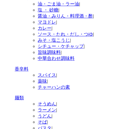
油・ごま油・ラー油
|
塩 ・ 砂糖
|
醤油・みりん・料理酒・酢
|
マヨドレ
|
カレー
|
ソース・たれ・だし・つゆ
|
みそ・塩こうじ
|
シチュー・ケチャップ
|
旨味調味料
|
中華合わせ調味料
香辛料
スパイス
|
薬味
|
チャーハンの素
麺類
そうめん
|
ラーメン
|
うどん
|
そば
|
パスタ
|