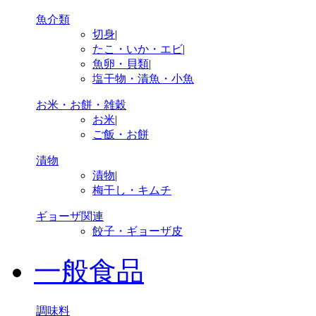
魚介類
切身
|
たこ・いか・エビ
|
魚卵・貝類
|
塩干物・漬魚・小魚
お米・お餅・雑穀
お米
|
ご飯・お餅
漬物
漬物
|
梅干し・キムチ
ギョーザ関連
餃子・ギョーザ皮
一般食品
調味料