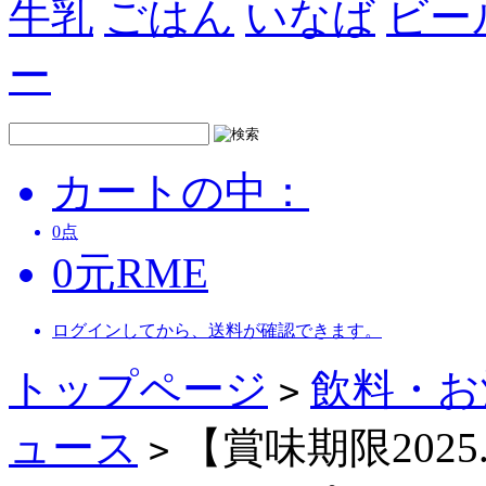
牛乳
ごはん
いなば
ビー
ー
カートの中：
0
点
0
元
RME
ログインしてから、送料が確認できます。
トップページ
飲料・お
>
ュース
【賞味期限2025.1
>