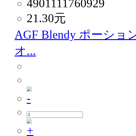
4901111760929
21.30
元
AGF Blendy ポー
オ...