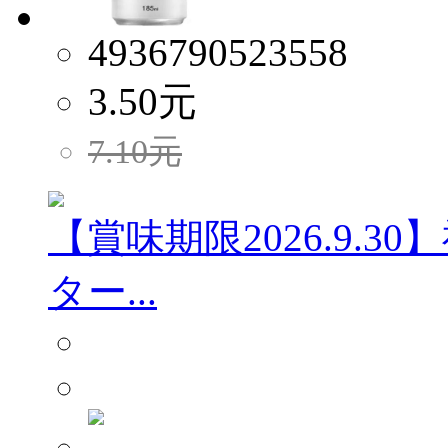
4936790523558
3.50
元
7.10
元
【賞味期限2026.9.
ター...