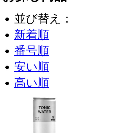
並び替え：
新着順
番号順
安い順
高い順