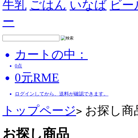
牛乳
ごはん
いなば
ビー
ー
カートの中：
0
点
0
元
RME
ログインしてから、送料が確認できます。
トップページ
お探し商
>
お探し商品