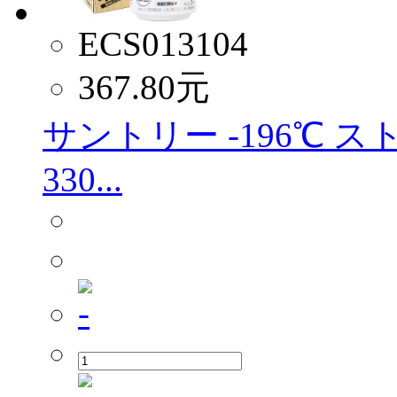
ECS013104
367.80
元
サントリー -196℃ 
330...