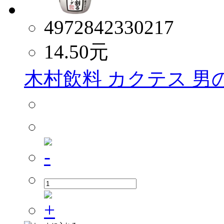
4972842330217
14.50
元
木村飲料 カクテス 男の