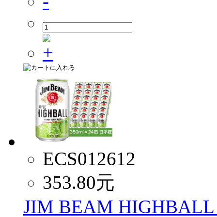
ECS012612
353.80
元
JIM BEAM HIGHBALL