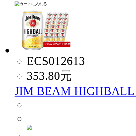
ECS012613
353.80
元
JIM BEAM HIGHBALL